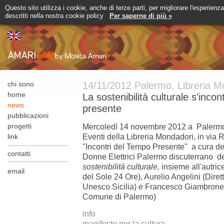
Questo sito utilizza i cookie, anche di terze parti, per migliorare l'esperienz
descritti nella nostra cookie policy
Per saperne di più »
chi sono
14/11/2012 Palermo, Libreria M
home
La sostenibilità culturale s'inco
news
presente
pubblicazioni
progetti
Mercoledì 14 novembre 2012 a Palermo 
link
Eventi della Libreria Mondadori, in via 
"Incontri del Tempo Presente" a cura d
contatti
Donne Elettrici Palermo discuterrano d
sostenibilità culturale,
insieme all'autri
email
del Sole 24 Ore), Aurelio Angelini (Dir
Unesco Sicilia) e Francesco Giambrone 
Comune di Palermo)
info
manifesto per la cultura